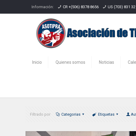
Información:
CR +(506) 8378 8656
US (703) 831 3
Inicio
Quienes somos
Noticias
Cal
Campeonato Single Stack ASOTI
Filtrado por
Categorias
Etiquetas
Au