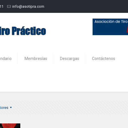
211
info@asotipra.com
endario
Membresías
Descargas
Contáctenos
PRA
tores