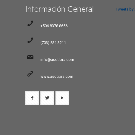
Información General
Tweets by
+506 8378 8656
(703) 831 3211
info@asotipra.com
www.asotipra.com