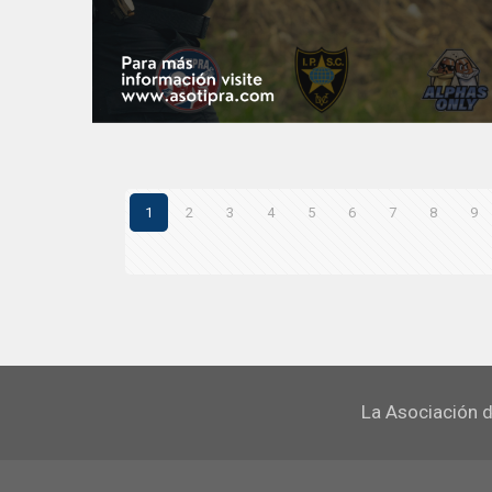
1
2
3
4
5
6
7
8
9
La Asociación d