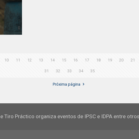
10
11
12
13
14
15
16
17
18
19
20
21
31
32
33
34
35
Próxima página
e Tiro Práctico organiza eventos de IPSC e IDPA entre otro