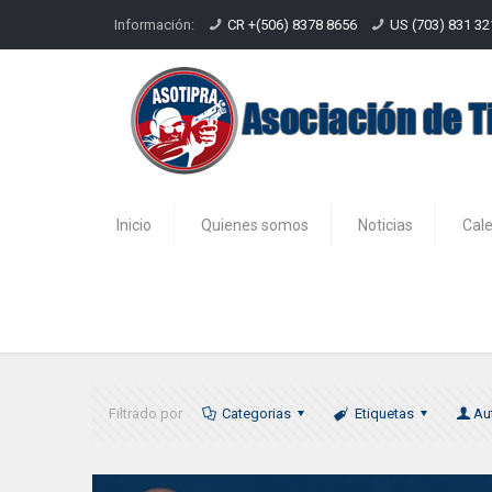
Información:
CR +(506) 8378 8656
US (703) 831 3
Inicio
Quienes somos
Noticias
Cal
Rodrigo
Filtrado por
Categorias
Etiquetas
Au