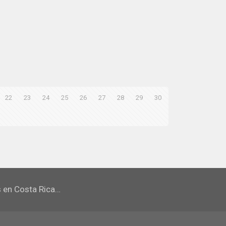
22
23
24
25
26
27
28
29
30
s en Costa Rica…