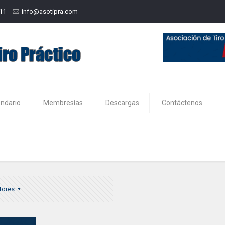
211
info@asotipra.com
endario
Membresías
Descargas
Contáctenos
tores