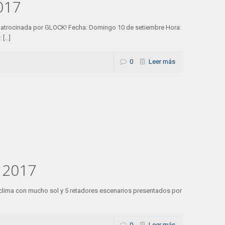
017
patrocinada por GLOCK! Fecha: Domingo 10 de setiembre Hora:
:
[…]
0
Leer más
 2017
e clima con mucho sol y 5 retadores escenarios presentados por
0
Leer más