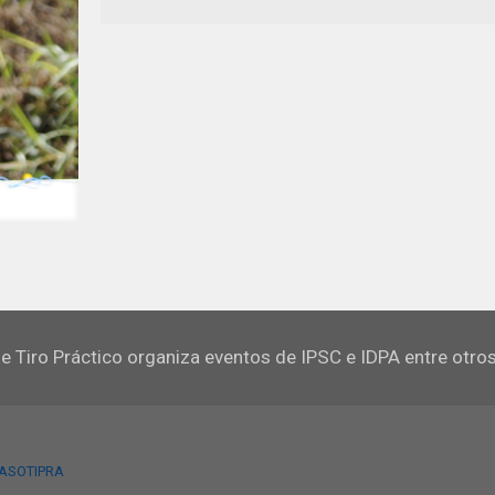
e Tiro Práctico organiza eventos de IPSC e IDPA entre otro
 ASOTIPRA