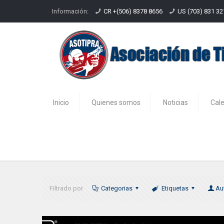
Información:
CR +(506) 8378 8656
US (703) 831 3
Inicio
Quienes somos
Noticias
Cal
COPA IDPA 2017
Filtrado por
Categorias
Etiquetas
Au