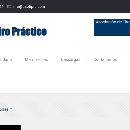
211
info@asotipra.com
endario
Membresías
Descargas
Contáctenos
tores