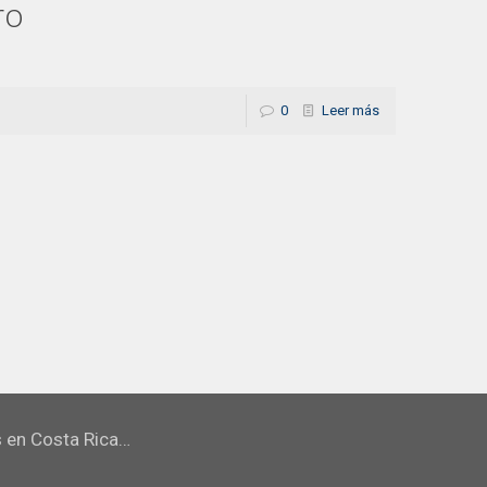
ro
0
Leer más
s en Costa Rica…