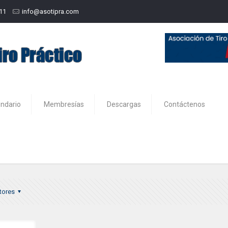
211
info@asotipra.com
endario
Membresías
Descargas
Contáctenos
16
tores