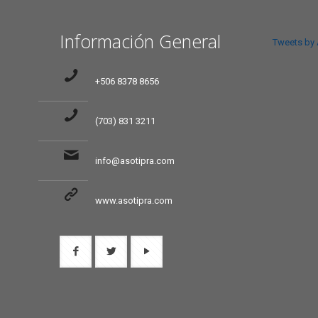
Información General
Tweets by
+506 8378 8656
(703) 831 3211
info@asotipra.com
www.asotipra.com