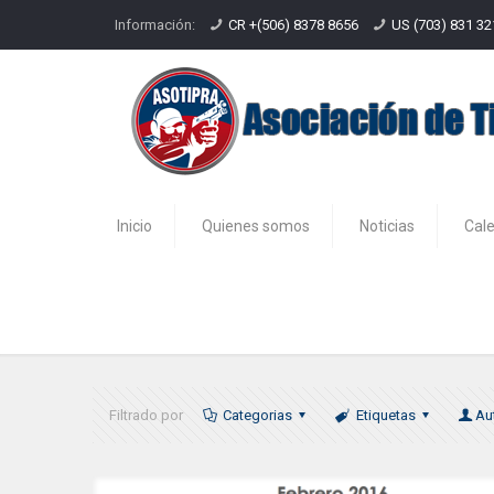
Información:
CR +(506) 8378 8656
US (703) 831 3
Inicio
Quienes somos
Noticias
Cal
Calendario ASOTIPRA febrero 20
Filtrado por
Categorias
Etiquetas
Au