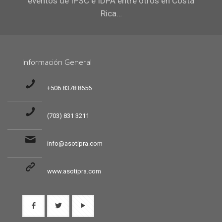
eventos de IPSC e IDPA entre otros en Costa
Rica…
Información General
+506 8378 8656
(703) 831 3211
info@asotipra.com
www.asotipra.com