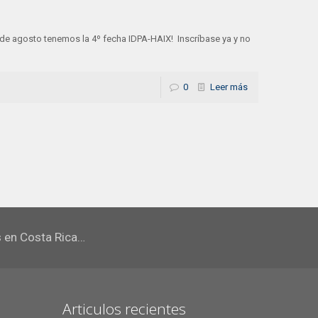
de agosto tenemos la 4º fecha IDPA-HAIX! Inscríbase ya y no
0
Leer más
s en Costa Rica…
Articulos recientes