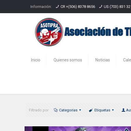
Información:
CR +(506) 8378 8656
US (703) 831 3
Inicio
Quienes somos
Noticias
Cal
4º fecha IDPA-HAIX 2021
Filtrado por
Categorias
Etiquetas
Au