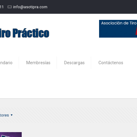
211
info@asotipra.com
endario
Membresías
Descargas
Contáctenos
tores