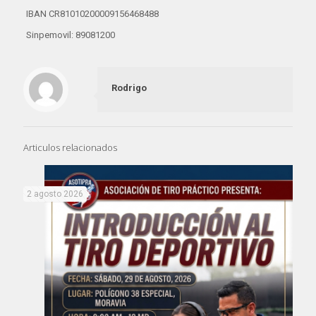
IBAN CR81010200009156468488
Sinpemovil: 89081200
Rodrigo
Articulos relacionados
2 agosto 2026