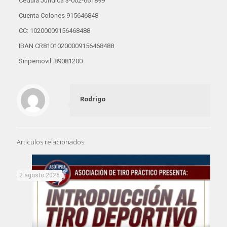
Cédula Jurídica 3-002-661899
Cuenta Colones 915646848
CC: 10200009156468488
IBAN CR81010200009156468488
Sinpemovil: 89081200
Rodrigo
Articulos relacionados
2 agosto 2026