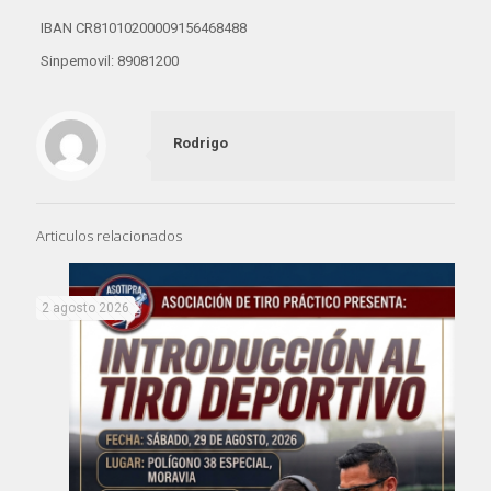
IBAN CR81010200009156468488
Sinpemovil: 89081200
Rodrigo
Articulos relacionados
2 agosto 2026