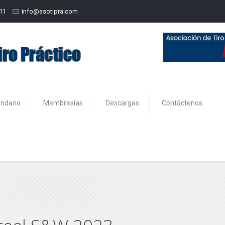
211
info@asotipra.com
endario
Membresías
Descargas
Contáctenos
2023