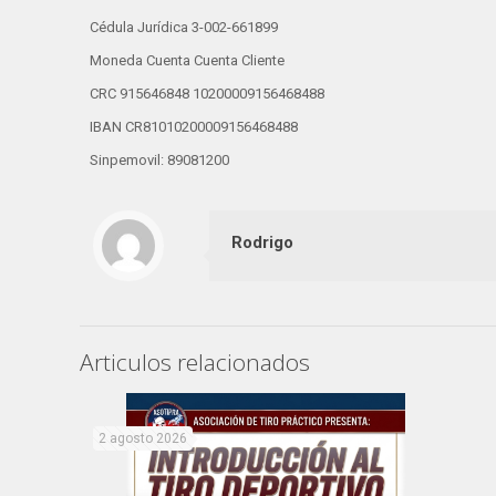
Cédula Jurídica 3-002-661899
Moneda Cuenta Cuenta Cliente
CRC 915646848 10200009156468488
IBAN CR81010200009156468488
Sinpemovil: 89081200
Rodrigo
Articulos relacionados
2 agosto 2026