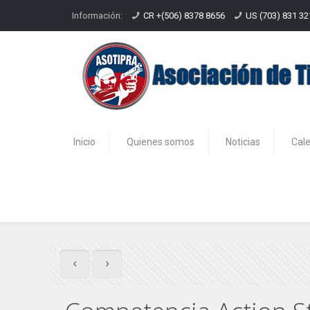
Información:
CR +(506) 8378 8656
US (703) 831 3
Inicio
Quienes somos
Noticias
Cal
Competencia Action Steel S&W 