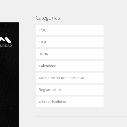
Categorías
IPSC
IDPA
3GUN
Calendario
Contratación Administrativa
Reglamentos
Ultimas Noticias