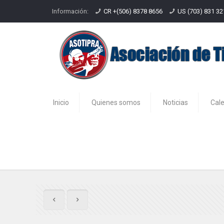
Información:
CR +(506) 8378 8656
US (703) 831 3
Inicio
Quienes somos
Noticias
Cal
Resultados de la 3era fecha de 