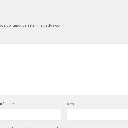
os obligatorios están marcados con
*
ctrónico
*
Web