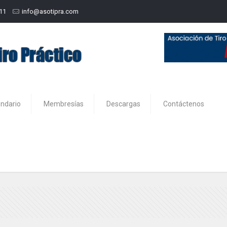
211
info@asotipra.com
endario
Membresías
Descargas
Contáctenos
IDPA 2016