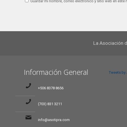
Guardar mi nombre, correo electrónico y sitio web en este
La Asociación d
Información General
Tweets by
+506 8378 8656
(703) 831 3211
info@asotipra.com