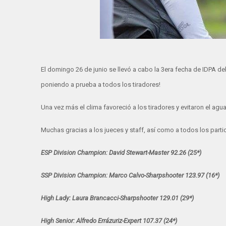
El domingo 26 de junio se llevó a cabo la 3era fecha de IDPA d
poniendo a prueba a todos los tiradores!
Una vez más el clima favoreció a los tiradores y evitaron el agu
Muchas gracias a los jueces y staff, así como a todos los parti
ESP Division Champion: David Stewart-Master 92.26 (25*)
SSP Division Champion: Marco Calvo-Sharpshooter 123.97 (16*)
High Lady: Laura Brancacci-Sharpshooter 129.01 (29*)
High Senior: Alfredo Errázuriz-Expert 107.37 (24*)