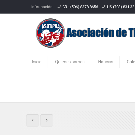
Información:
CR +(506) 8378 8656
US (703) 831 3
Inicio
Quienes somos
Noticias
Cal
Resultados 2da fecha 3GUN 201