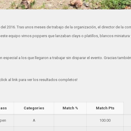
el 2016. Tras unos meses de trabajo de la organización, el director de la co
ste equipo vimos poppers que lanzaban clays o platillos, blancos miniatura y
 especial a los que llegaron a trabajar sin disparar el evento. Gracias también
ick al link para ver los resultados completos!
lass
Categories
Match %
Match Pts
pen
A
100.00