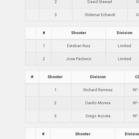
2
David Stewart
O
3
Oldemar Echandi
O
#
Shooter
Division
1
Esteban Ruiz
Limited
2
Jose Pacheco
Limited
#
Shooter
Division
C
1
Richard Ramirez
RF
2
Danilo Morera
RF
3
Diego Acosta
RF
#
Shooter
Divisio