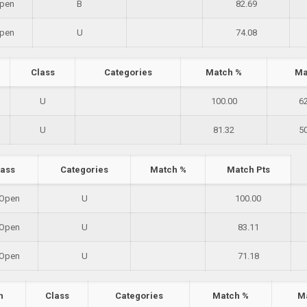
pen
B
82.69
pen
U
74.08
Class
Categories
Match %
Ma
U
100.00
6
U
81.32
5
lass
Categories
Match %
Match Pts
 Open
U
100.00
 Open
U
83.11
 Open
U
71.18
n
Class
Categories
Match %
Ma