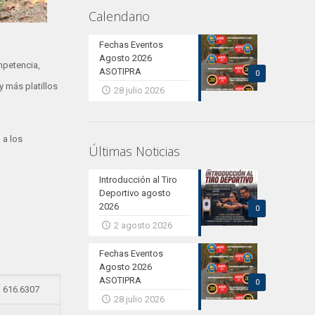
Calendario
Fechas Eventos
Agosto 2026
mpetencia,
ASOTIPRA
0
 más platillos
28 julio 2026
 a los
Últimas Noticias
Introducción al Tiro
Deportivo agosto
2026
0
2 agosto 2026
Fechas Eventos
Agosto 2026
ASOTIPRA
0
616.6307
28 julio 2026