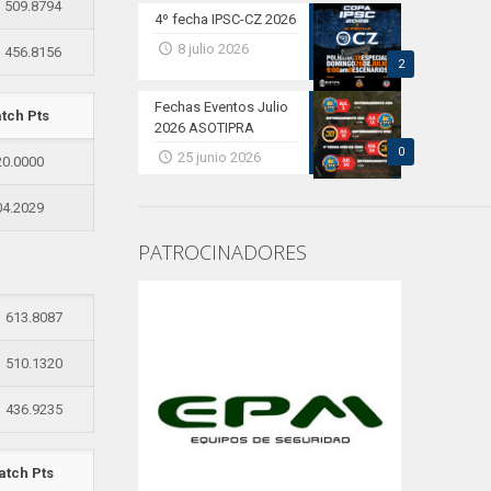
509.8794
4º fecha IPSC-CZ 2026
8 julio 2026
456.8156
2
Fechas Eventos Julio
tch Pts
2026 ASOTIPRA
0
25 junio 2026
20.0000
04.2029
PATROCINADORES
613.8087
510.1320
436.9235
tch Pts