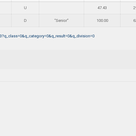
U
47.43
2
D
“Senior”
100.00
6
923?q_class=0&q_category=0&q_result=0&q_division=0