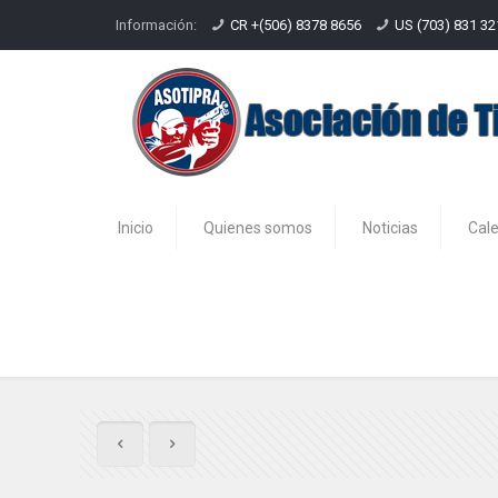
Información:
CR +(506) 8378 8656
US (703) 831 3
Inicio
Quienes somos
Noticias
Cal
Calendario de Eventos-Marzo 20