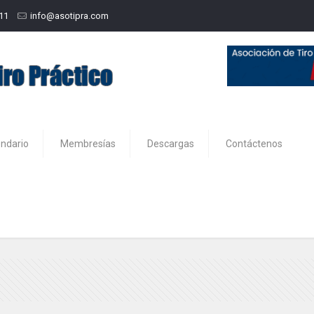
211
info@asotipra.com
endario
Membresías
Descargas
Contáctenos
15