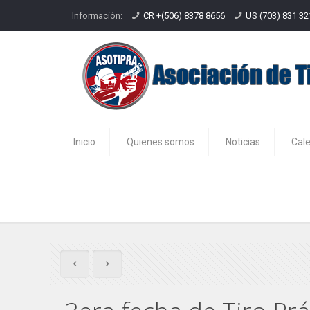
Información:
CR +(506) 8378 8656
US (703) 831 3
Inicio
Quienes somos
Noticias
Cal
3era fecha de Tiro Práctico 2013