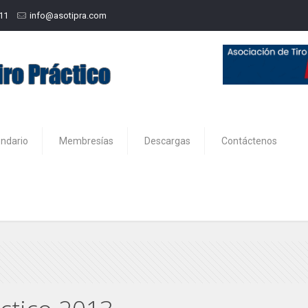
211
info@asotipra.com
endario
Membresías
Descargas
Contáctenos