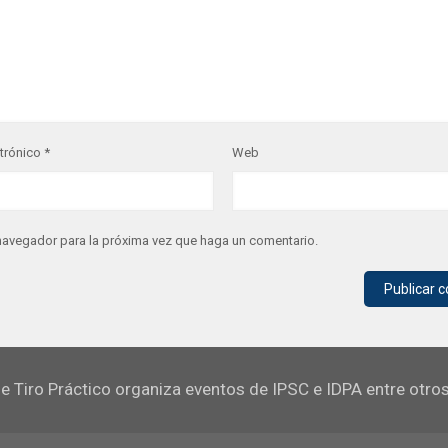
ctrónico
*
Web
 navegador para la próxima vez que haga un comentario.
e Tiro Práctico organiza eventos de IPSC e IDPA entre otro