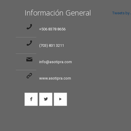
Información General
Tweets by
+506 8378 8656
(703) 831 3211
info@asotipra.com
www.asotipra.com