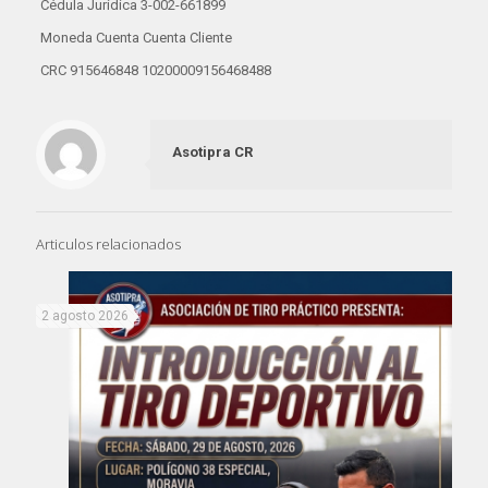
Cédula Jurídica 3-002-661899
Moneda Cuenta Cuenta Cliente
CRC 915646848 10200009156468488
Asotipra CR
Articulos relacionados
2 agosto 2026