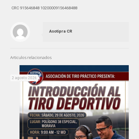
CRC 915646848 10200009156468488
Asotipra CR
Articulos relacionados
2 agosto 2026